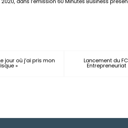
F 2020, dans l’émission 60 Minutes Business prése
Le jour où j’ai pris mon
Lancement du FC
risque »
Entrepreneuriat 