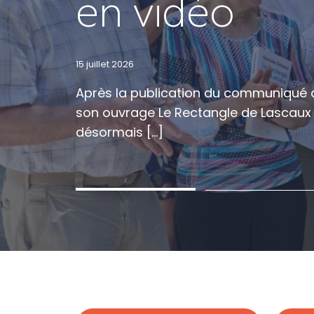
en vidéo
Constance d’
Bourrienne 
15 juillet 2026
7 juillet 2026
3 juillet 2026
Après la publication du communiqué d
Audacia annonce la nomination de Con
Le Prix Bourrienne 2026 distingue ce
son ouvrage Le Rectangle de Lascaux (
Capital Développement, où elle sera e
Lascaux, publié aux éditions Odile Jaco
désormais […]
[…]
[…]