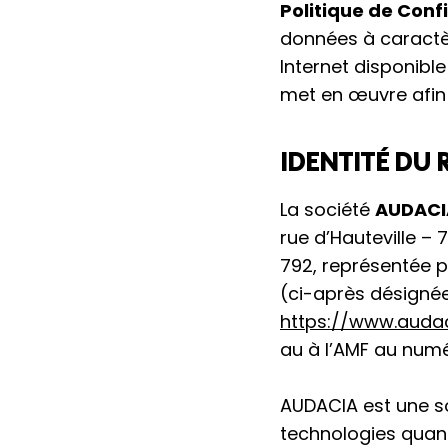
Politique de Confi
données à caractèr
Internet disponible
met en œuvre afin
IDENTITÉ DU
La société
AUDACI
rue d’Hauteville –
792, représentée p
(ci-après désigné
https://www.audac
au à l’AMF au num
AUDACIA est une so
technologies quant