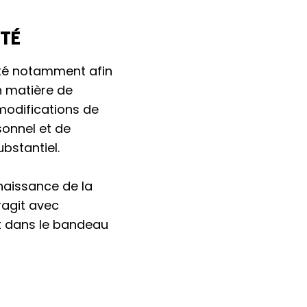
ITÉ
lité notamment afin
n matière de
modifications de
sonnel et de
bstantiel.
naissance de la
eragit avec
t dans le bandeau