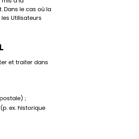
 mis à la
t. Dans le cas où la
es Utilisateurs
L
r et traiter dans
postale) ;
(p. ex. historique