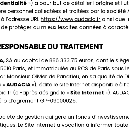
dentialité
») a pour but de détailler l’origine et l’u
e personnel collectées et traitées par la société A
 à l’adresse URL
https://www.audacia.fr
ainsi que l
 de protéger au mieux lesdites données à caractè
 RESPONSABLE DU TRAITEMENT
A,
SA au capital de 886 333,75
euros, dont le siège
 75010 Paris, et immatriculée au RCS de Paris sous 
ar Monsieur Olivier de Panafieu, en sa qualité de D
e «
AUDACIA
»), édite le site Internet disponible à 
ia.fr
(ci-après désigné le «
Site Internet
»). AUDAC
éro d’agrément GP-09000025.
ciété de gestion qui gère un fonds d’investissem
iques. Le Site Internet a vocation à informer toute