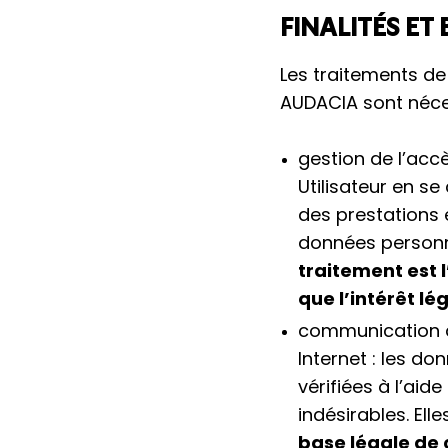
FINALITÉS ET
Les traitements de
AUDACIA sont néces
gestion de l’acc
Utilisateur en se
des prestations 
données personn
traitement est l
que l’intérêt l
communication av
Internet : les d
vérifiées à l’ai
indésirables. Ell
base légale de 