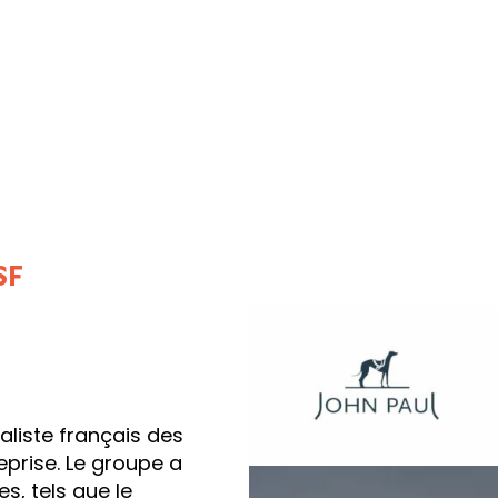
SF
aliste français des
eprise. Le groupe a
, tels que le