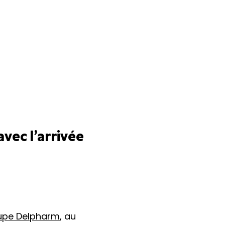
vec l’arrivée
upe Delpharm
, au