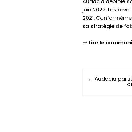
Audacia déploie sa 
juin 2022. Les rev
2021. Conformémen
sa stratégie de fa
⤏
Lire le commun
← Audacia parti
d