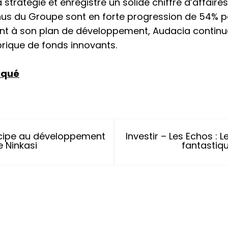
stratégie et enregistre un solide chiffre d’affair
enus du Groupe sont en forte progression de 54% p
t à son plan de développement, Audacia continu
brique de fonds innovants.
iqué
cipe au développement
Investir – Les Echos : 
e Ninkasi
fantastiq