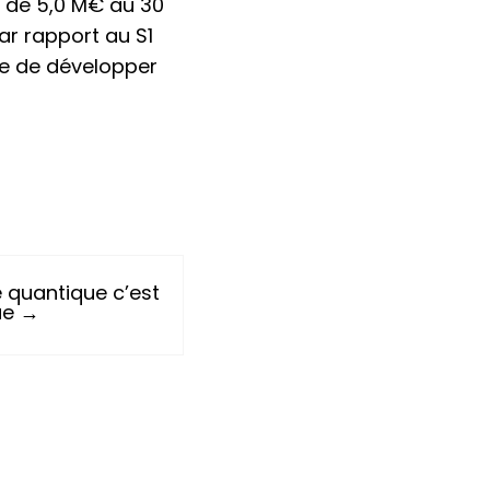
es de 5,0 M€ au 30
ar rapport au S1
e de développer
Le quantique c’est
ue →