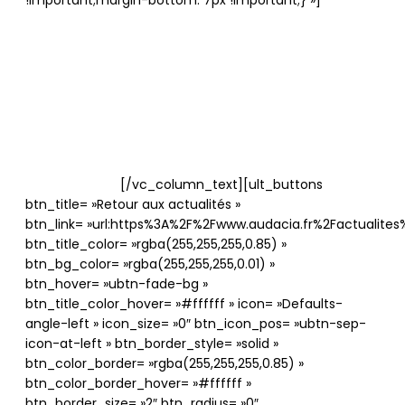
!important;margin-bottom: 7px !important;} »]
En
quelques semaines, des start-up spécialisées dans les
ordinateurs quantiques, les microscopes ultrasensibles
ou les communications inviolables sont parvenues à
lever des dizaines de millions d’euros. Ces exemples
sont aussi appuyés par des fonds dédiés qui
permettent à la France d’être l’un des pays qui
parviennent à tirer leur épingle du jeu.
⤏ Lire l’article
[/vc_column_text][ult_buttons
btn_title= »Retour aux actualités »
btn_link= »url:https%3A%2F%2Fwww.audacia.fr%2Factualites%2
btn_title_color= »rgba(255,255,255,0.85) »
btn_bg_color= »rgba(255,255,255,0.01) »
btn_hover= »ubtn-fade-bg »
btn_title_color_hover= »#ffffff » icon= »Defaults-
angle-left » icon_size= »0″ btn_icon_pos= »ubtn-sep-
icon-at-left » btn_border_style= »solid »
btn_color_border= »rgba(255,255,255,0.85) »
btn_color_border_hover= »#ffffff »
btn_border_size= »2″ btn_radius= »0″