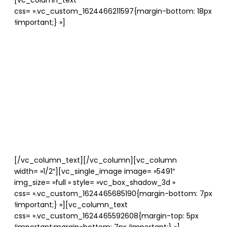
[vc_column_text
css= ».vc_custom_1624466211597{margin-bottom: 18px
!important;} »]
Quantique :
fonds et start-up
tricolores
dévoilent leurs cartes.
[/vc_column_text][/vc_column][vc_column
width= »1/2″][vc_single_image image= »5491″
img_size= »full » style= »vc_box_shadow_3d »
css= ».vc_custom_1624465685190{margin-bottom: 7px
!important;} »][vc_column_text
css= ».vc_custom_1624465592608{margin-top: 5px