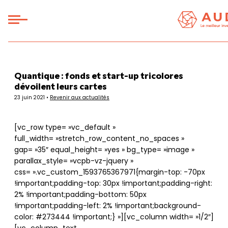
Panneau de gestion des cookies
Quantique : fonds et start-up tricolores
dévoilent leurs cartes
23 juin 2021 •
Revenir aux actualités
[vc_row type= »vc_default »
full_width= »stretch_row_content_no_spaces »
gap= »35″ equal_height= »yes » bg_type= »image »
parallax_style= »vcpb-vz-jquery »
css= ».vc_custom_1593765367971{margin-top: -70px
!important;padding-top: 30px !important;padding-right:
2% !important;padding-bottom: 50px
!important;padding-left: 2% !important;background-
color: #273444 !important;} »][vc_column width= »1/2″]