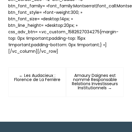
btn_font_family= »font_family:Montserrat|font_call:Montser
btn_font_style= »font-weight:300; »
btn_font_size= »desktop:14px; »
btn_line_height= »desktop:20px; »
css_adv_btn= ».vc_custom_1582627034275{margin-
top: 0px !important;padding-top: 15px
!important;padding-bottom: 0px !important;} »]
[/vc_column][/vc_row]
← Les Audacieux :
Amaury Daignes est
Florence de La Ferrière
nommé Responsable
Relations Investisseurs
Institutionnels →