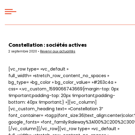
Panneau de gestion des cookies
Constellation : sociétés actives
2 septembre 2020 •
Revenir aux actualités
[vc_row type= »vc_default »
full_width= »stretch_row_content_no_spaces »
bg_type= »bg_color » bg_color_value= »#263c4a »
css= ».vc_custom_1599066743669{margin-top: 0px
!important;padding-top: 20px !important;padding-
bottom: 40px !important;} »][vc_column]
[vc_custom_heading text= »Constellation 3″
font_container= »tag:p|font_size:36|text_align:center|color:%
google_fonts= »font_family:Raleway%3A100%2C200%2C30
[/vc_column][/vc_row][vc_row type= »vc_default »