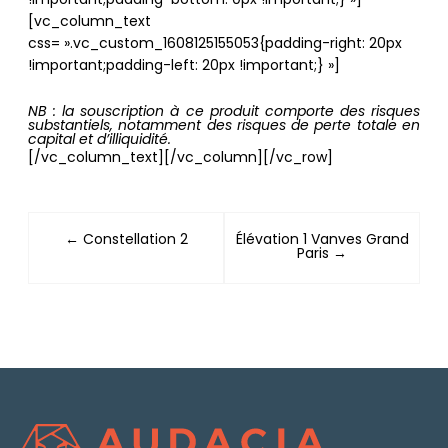
!important;padding-bottom: 0px !important;} »]
[vc_column_text
css= ».vc_custom_1608125155053{padding-right: 20px
!important;padding-left: 20px !important;} »]
NB : la souscription à ce produit comporte des risques
substantiels, notamment des risques de perte totale en
capital et d’illiquidité.
[/vc_column_text][/vc_column][/vc_row]
← Constellation 2
Élévation 1 Vanves Grand
Paris →