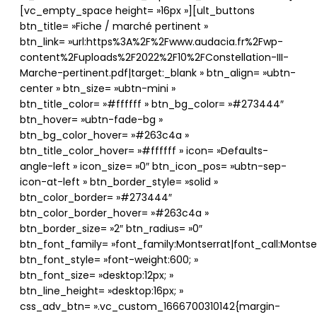
[vc_empty_space height= »16px »][ult_buttons
btn_title= »Fiche / marché pertinent »
btn_link= »url:https%3A%2F%2Fwww.audacia.fr%2Fwp-
content%2Fuploads%2F2022%2F10%2FConstellation-III-
Marche-pertinent.pdf|target:_blank » btn_align= »ubtn-
center » btn_size= »ubtn-mini »
btn_title_color= »#ffffff » btn_bg_color= »#273444″
btn_hover= »ubtn-fade-bg »
btn_bg_color_hover= »#263c4a »
btn_title_color_hover= »#ffffff » icon= »Defaults-
angle-left » icon_size= »0″ btn_icon_pos= »ubtn-sep-
icon-at-left » btn_border_style= »solid »
btn_color_border= »#273444″
btn_color_border_hover= »#263c4a »
btn_border_size= »2″ btn_radius= »0″
btn_font_family= »font_family:Montserrat|font_call:Montser
btn_font_style= »font-weight:600; »
btn_font_size= »desktop:12px; »
btn_line_height= »desktop:16px; »
css_adv_btn= ».vc_custom_1666700310142{margin-