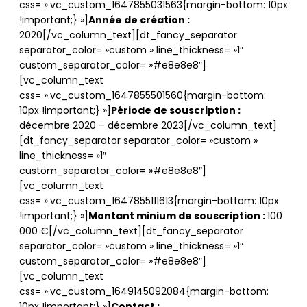
css= ».vc_custom_1647855031563{margin-bottom: 10px
!important;} »]
Année de création
:
2020[/vc_column_text][dt_fancy_separator
separator_color= »custom » line_thickness= »1″
custom_separator_color= »#e8e8e8″]
[vc_column_text
css= ».vc_custom_1647855501560{margin-bottom:
10px !important;} »]
Période de souscription
:
décembre 2020 – décembre 2023[/vc_column_text]
[dt_fancy_separator separator_color= »custom »
line_thickness= »1″
custom_separator_color= »#e8e8e8″]
[vc_column_text
css= ».vc_custom_1647855111613{margin-bottom: 10px
!important;} »]
Montant minium de souscription
:
100
000 €[/vc_column_text][dt_fancy_separator
separator_color= »custom » line_thickness= »1″
custom_separator_color= »#e8e8e8″]
[vc_column_text
css= ».vc_custom_1649145092084{margin-bottom: