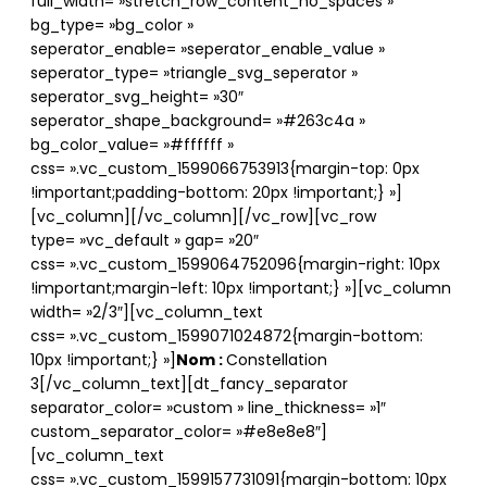
full_width= »stretch_row_content_no_spaces »
bg_type= »bg_color »
seperator_enable= »seperator_enable_value »
seperator_type= »triangle_svg_seperator »
seperator_svg_height= »30″
seperator_shape_background= »#263c4a »
bg_color_value= »#ffffff »
css= ».vc_custom_1599066753913{margin-top: 0px
!important;padding-bottom: 20px !important;} »]
[vc_column][/vc_column][/vc_row][vc_row
type= »vc_default » gap= »20″
css= ».vc_custom_1599064752096{margin-right: 10px
!important;margin-left: 10px !important;} »][vc_column
width= »2/3″][vc_column_text
css= ».vc_custom_1599071024872{margin-bottom:
10px !important;} »]
Nom :
Constellation
3[/vc_column_text][dt_fancy_separator
separator_color= »custom » line_thickness= »1″
custom_separator_color= »#e8e8e8″]
[vc_column_text
css= ».vc_custom_1599157731091{margin-bottom: 10px