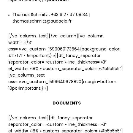
10px !important;} »]
Contact :
Thomas Schmitz : +33 6 27 37 08 34 |
thomas.schmitz@audacia.fr
[/vc_column_text][/vc_column][vc_column
width= »1/3″
css= ».vc_custom_1599060173664{background-color:
#f7f7f7 !important;} »][dt_fancy_separator
separator_color= »custom » line_thickness= »3″
el_width= »18% » custom_separator_color= »#b5b5b5″]
[vc_column_text
css= ».vc_custom_1599640678820{margin-bottom:
10px !important;} »]
DOCUMENTS
[/vc_column_text][dt_fancy_separator
separator_color= »custom » line_thickness= »3″
el_width= »18% » custom_separator_color= »#b5b5b5″]