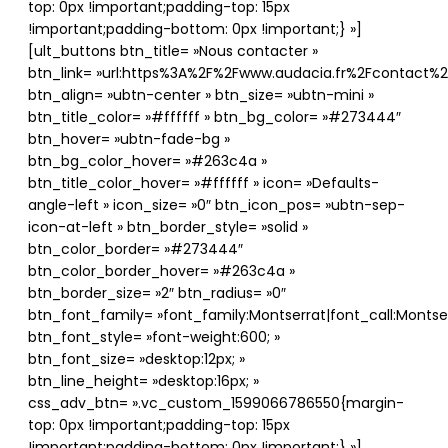
top: 0px !important;padding-top: 15px
!important;padding-bottom: 0px !important;} »]
[ult_buttons btn_title= »Nous contacter »
btn_link= »url:https%3A%2F%2Fwww.audacia.fr%2Fcontact%2F|
btn_align= »ubtn-center » btn_size= »ubtn-mini »
btn_title_color= »#ffffff » btn_bg_color= »#273444″
btn_hover= »ubtn-fade-bg »
btn_bg_color_hover= »#263c4a »
btn_title_color_hover= »#ffffff » icon= »Defaults-
angle-left » icon_size= »0″ btn_icon_pos= »ubtn-sep-
icon-at-left » btn_border_style= »solid »
btn_color_border= »#273444″
btn_color_border_hover= »#263c4a »
btn_border_size= »2″ btn_radius= »0″
btn_font_family= »font_family:Montserrat|font_call:Montser
btn_font_style= »font-weight:600; »
btn_font_size= »desktop:12px; »
btn_line_height= »desktop:16px; »
css_adv_btn= ».vc_custom_1599066786550{margin-
top: 0px !important;padding-top: 15px