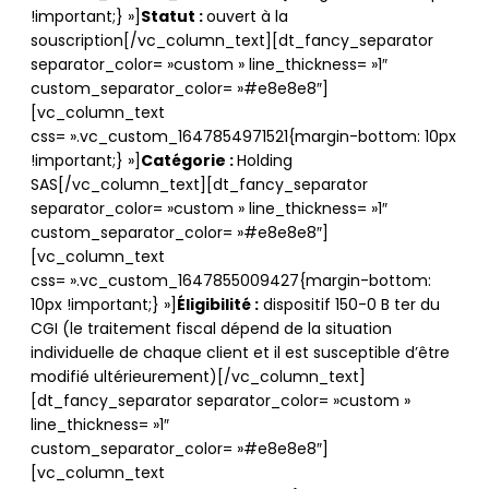
!important;} »]
Statut :
ouvert à la
souscription[/vc_column_text][dt_fancy_separator
separator_color= »custom » line_thickness= »1″
custom_separator_color= »#e8e8e8″]
[vc_column_text
css= ».vc_custom_1647854971521{margin-bottom: 10px
!important;} »]
Catégorie :
Holding
SAS[/vc_column_text][dt_fancy_separator
separator_color= »custom » line_thickness= »1″
custom_separator_color= »#e8e8e8″]
[vc_column_text
css= ».vc_custom_1647855009427{margin-bottom:
10px !important;} »]
Éligibilité
:
dispositif 150-0 B ter du
CGI (le traitement fiscal dépend de la situation
individuelle de chaque client et il est susceptible d’être
modifié ultérieurement)[/vc_column_text]
[dt_fancy_separator separator_color= »custom »
line_thickness= »1″
custom_separator_color= »#e8e8e8″]
[vc_column_text